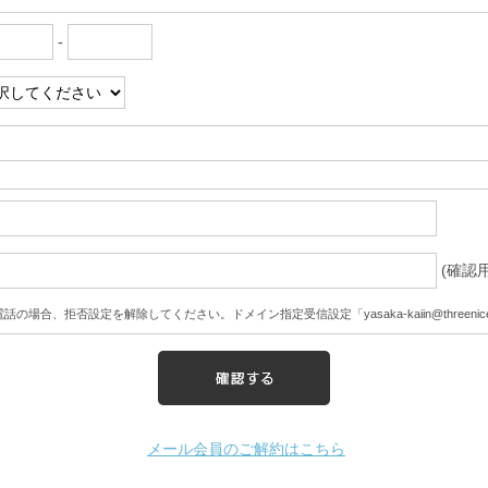
-
(確認用
話の場合、拒否設定を解除してください。ドメイン指定受信設定「yasaka-kaiin@threenice.co
メール会員のご解約はこちら