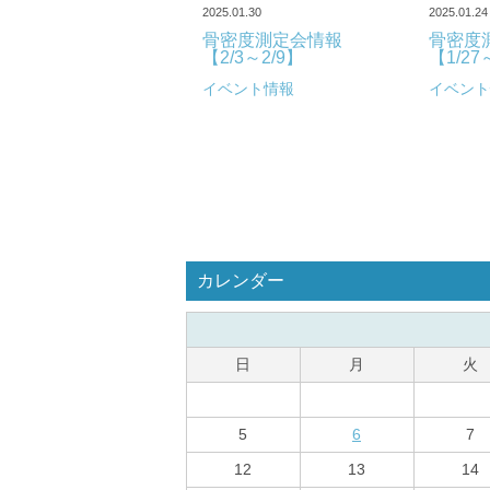
2025.01.30
2025.01.24
骨密度測定会情報
骨密度
【2/3～2/9】
【1/2
イベント情報
イベント
カレンダー
日
月
火
5
6
7
12
13
14