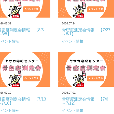
026.07.31
2026.07.24
骨密度測定会情報 【8/3
骨密度測定会情報 【7/27
～8/8】
～8/1】
イベント情報
イベント情報
026.07.10
2026.07.01
骨密度測定会情報 【7/13
骨密度測定会情報 【7/6
～7/18】
～7/12】
イベント情報
イベント情報