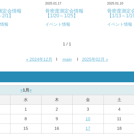
2025.01.17
2025.01.10
測定会情報
骨密度測定会情報
骨密度測定
7～2/1】
【1/20～1/25】
【1/13～1
情報
イベント情報
イベント情報
1 / 1
«
2024年12月
main
2025年02月
»
«
1月
»
水
木
金
土
1
2
3
4
8
9
10
11
15
16
17
18