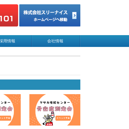
採用情報
会社情報