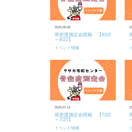
2026.08.06
2
骨密度測定会情報 【8/10
～8/22】
イベント情報
2026.07.15
2
骨密度測定会情報 【7/20
～7/25】
イベント情報