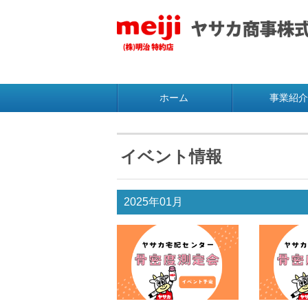
ホーム
事業紹介
イベント情報
2025年01月